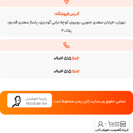
آدرس فروشگاه:
تهران، خیابان سعدی جنوبی، روبروی کوچه ترابی گودرزی، پاساژ سعدی قدیم،
پلاک ۲
0904 515
1106
0904 515
1107
پارسا خوشدل
تمامی حقوق وب‌سایت اِلین پمپ محفوظ است.
Khoshdel.me
0
فروشگاه
منو
سبد خرید
حساب کاربری