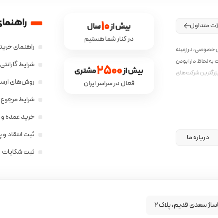
راهنمای
10
ات متداول
بیش از 
 سال
در کنار شما هستیم
راهنمای خرید 
ش خصوصی، در زمینه
به لحاظ دارا بودن
شرایط گارانت
2500
بیش از 
 مشتری
زرگترین شرکت‌های
روش‌های ارسال
فعال در سراسر ایران
ق با نیاز جامعه‌ی
شرایط مرجوع ک
خرید عمده و 
ثبت انتقاد و 
درباره ما
ثبت شکایات
ساژ سعدی قدیم، پلاک ۲