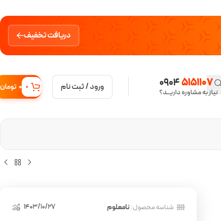
دریافت تخفیف
0904
5151107
ورود / ثبت نام
0
تومان
0
نیاز به مشاوره داریــد؟
1403/10/27
شناسه محصول:
نامعلوم