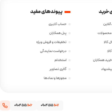
 خرید
پیوندهای مفید
آنلاین
حساب کاربری
ی محصولات
پنل همکاران
 کالا
تخفیفات و فروش ویژه
الا
درخواست نمایندگی
خرید همکاران
استخدام
پیشنهاد
گالری تصاویر
مجوزها و نمادها
0904 515
1106
0904 515
1107