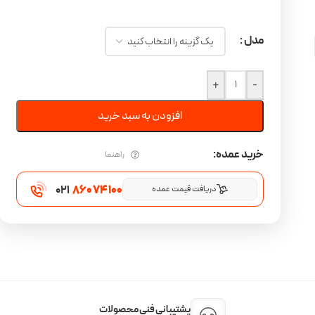
مدل
+
-
افزودن به سبد خرید
خرید عمده:
راهنما
021
860 74 100
دریافت قیمت عمده
پشتیبانی فنی محصولات