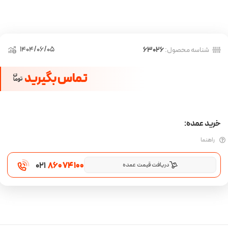
1404/06/05
شناسه محصول:
63026
تماس بگیرید
خرید عمده:
راهنما
021
860 74 100
دریافت قیمت عمده