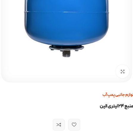
برای بزرگنمایی کلیک کنید
وازم جانبی پمپ آب
بع 24 لیتری الین