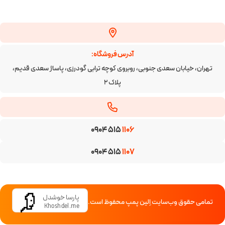
آدرس فروشگاه:
تهران، خیابان سعدی جنوبی، روبروی کوچه ترابی گودرزی، پاساژ سعدی قدیم،
پلاک ۲
0904 515
1106
0904 515
1107
پارسا خوشدل
تمامی حقوق وب‌سایت اِلین پمپ محفوظ است.
Khoshdel.me