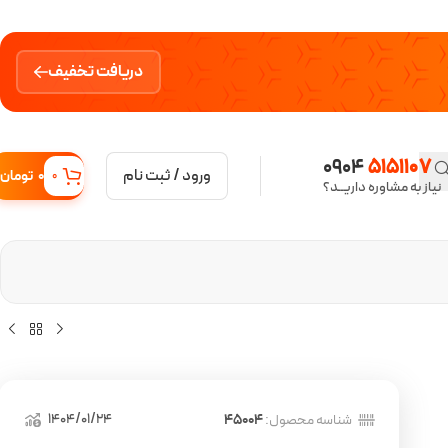
دریافت تخفیف
0904
5151107
ورود / ثبت نام
0
تومان
0
نیاز به مشاوره داریــد؟
1404/01/24
شناسه محصول:
45004