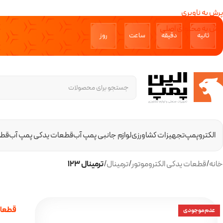
پرش به ناوبری
پرش به محتوای اصلی
ثانیه‌
دقیقه‌
ساعت
روز‌
الکتروپمپ
تجهیزات کشاورزی
لوازم جانبی پمپ آب
قطعات یدکی پمپ آب
قطع
خانه
/
قطعات یدکی الکتروموتور
/
ترمینال
/
ترمینال 123
قطعات
عدم موجودی