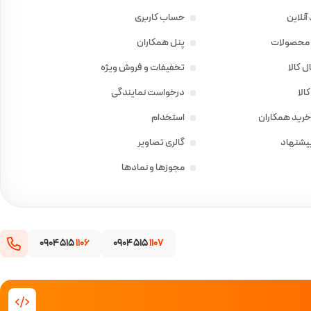
آنلاین
حساب کاربری
ی محصولات
پنل همکاران
 کالا
تخفیفات و فروش ویژه
الا
درخواست نمایندگی
خرید همکاران
استخدام
پیشنهاد
گالری تصاویر
مجوزها و نمادها
0904 515
1106
0904 515
1107