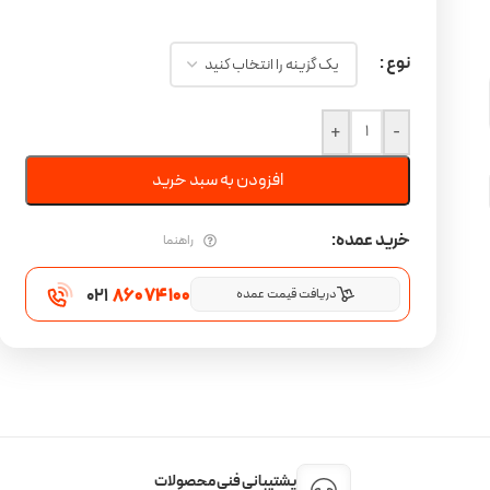
نوع
+
-
افزودن به سبد خرید
خرید عمده:
راهنما
021
860 74 100
دریافت قیمت عمده
پشتیبانی فنی محصولات