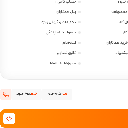
آنلاین
حساب کاربری
ی محصولات
پنل همکاران
 کالا
تخفیفات و فروش ویژه
الا
درخواست نمایندگی
خرید همکاران
استخدام
پیشنهاد
گالری تصاویر
مجوزها و نمادها
0904 515
1106
0904 515
1107