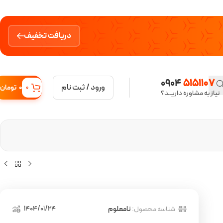
دریافت تخفیف
0904
5151107
ورود / ثبت نام
0
تومان
0
نیاز به مشاوره داریــد؟
1404/01/24
شناسه محصول:
نامعلوم