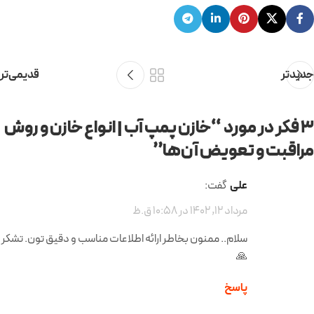
جدیدتر
قدیمی‌تر
3 فکر در مورد “
خازن پمپ آب | انواع خازن‌ و روش
مراقبت و تعویض آن‌ها
”
علی
گفت:
مرداد 12, 1402 در 10:58 ق.ظ
سلام.. ممنون بخاطر ارائه اطلاعات مناسب و دقیق تون. تشکر
🙏
پاسخ