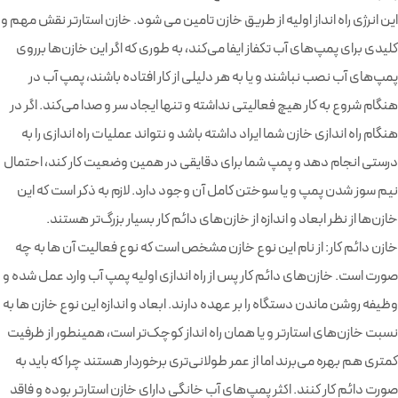
این انرژی راه انداز اولیه از طریق خازن تامین می شود. خازن استارتر نقش مهم و
کلیدی برای پمپ‌های آب تکفاز ایفا می‌کند، به طوری که اگر این خازن‌ها برروی
پمپ‌های آب نصب نباشند و یا به هر دلیلی از کار افتاده باشند، پمپ آب در
هنگام شروع به کار هیچ فعالیتی نداشته و تنها ایجاد سر و صدا می‌کند. اگر در
هنگام راه اندازی خازن شما ایراد داشته باشد و نتواند عملیات راه اندازی را به
درستی انجام دهد و پمپ شما برای دقایقی در همین وضعیت کار کند، احتمال
نیم سوز شدن پمپ و یا سوختن کامل آن وجود دارد. لازم به ذکر است که این
خازن‌ها از نظر ابعاد و اندازه از خازن‌های دائم کار بسیار بزرگ‌تر هستند.
خازن دائم کار: از نام این نوع خازن مشخص است که نوع فعالیت آن ها به چه
صورت است. خازن‌های دائم کار پس از راه اندازی اولیه پمپ آب وارد عمل شده و
وظیفه روشن ماندن دستگاه را بر عهده دارند. ابعاد و اندازه این نوع خازن ها به
نسبت خازن‌های استارتر و یا همان راه انداز کوچک‌تر است، همینطور از ظرفیت
کمتری هم بهره می‌برند اما از عمر طولانی‌تری برخوردار هستند چرا که باید به
صورت دائم کار کنند. اکثر پمپ‌های آب خانگی دارای خازن استارتر بوده و فاقد