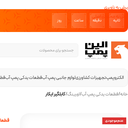
پرش به ناوبری
پرش به محتوای اصلی
ثانیه‌
دقیقه‌
ساعت
روز‌
الکتروپمپ
تجهیزات کشاورزی
لوازم جانبی پمپ آب
قطعات یدکی پمپ آب
قطع
خانه
/
قطعات یدکی پمپ آب
/
اورینگ
/
کابلگیر ایکار
قطعات
عدم موجودی