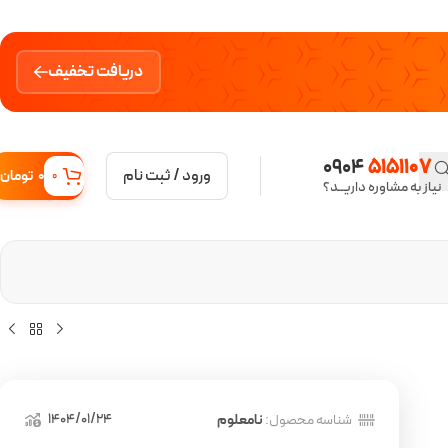
دریافت تخفیف
0904
5151107
ورود / ثبت نام
0
تومان
0
نیاز به مشاوره داریــد؟
1404/01/24
شناسه محصول:
نامعلوم