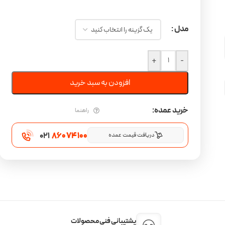
مدل
+
-
افزودن به سبد خرید
خرید عمده:
راهنما
021
860 74 100
دریافت قیمت عمده
پشتیبانی فنی محصولات