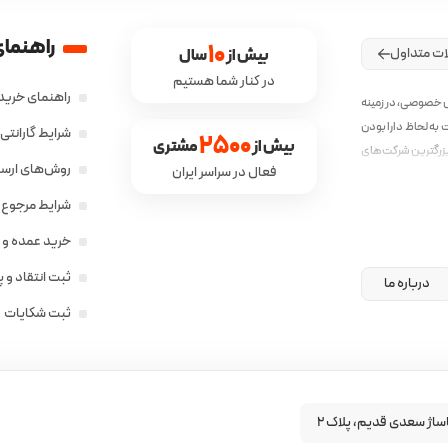
راهنمای
10
ات متداول
بیش از 
 سال
در کنار شما هستیم
راهنمای خرید 
ش خصوصی، در زمینه
به لحاظ دارا بودن
شرایط گارانت
2500
بیش از 
 مشتری
زرگترین شرکت‌های
روش‌های ارسال
فعال در سراسر ایران
ق با نیاز جامعه‌ی
شرایط مرجوع ک
خرید عمده و 
ثبت انتقاد و 
درباره ما
ثبت شکایات
ساژ سعدی قدیم، پلاک ۲