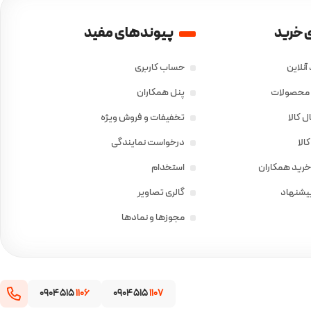
 خرید
پیوندهای مفید
آنلاین
حساب کاربری
ی محصولات
پنل همکاران
 کالا
تخفیفات و فروش ویژه
الا
درخواست نمایندگی
خرید همکاران
استخدام
پیشنهاد
گالری تصاویر
مجوزها و نمادها
0904 515
1106
0904 515
1107