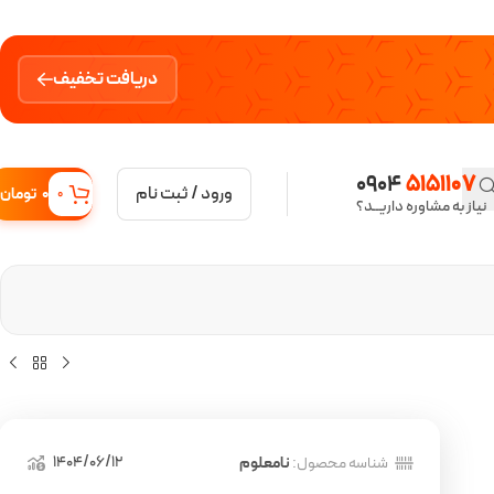
دریافت تخفیف
0904
5151107
ورود / ثبت نام
0
تومان
0
نیاز به مشاوره داریــد؟
1404/06/12
شناسه محصول:
نامعلوم