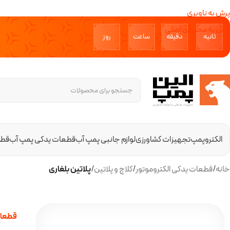
پرش به ناوبری
پرش به محتوای اصلی
ثانیه‌
دقیقه‌
ساعت
روز‌
الکتروپمپ
تجهیزات کشاورزی
لوازم جانبی پمپ آب
قطعات یدکی پمپ آب
قطع
خانه
/
قطعات یدکی الکتروموتور
/
کلاچ و پلاتین
/
پلاتین بلغاری
قطعات