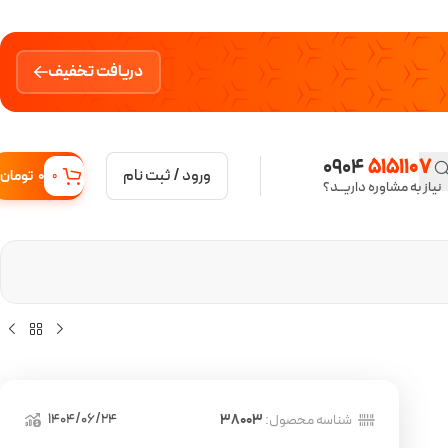
دریافت تخفیف
0904
5151107
ورود / ثبت نام
0
تومان
0
نیاز به مشاوره داریــد؟
1404/06/24
شناسه محصول:
38003