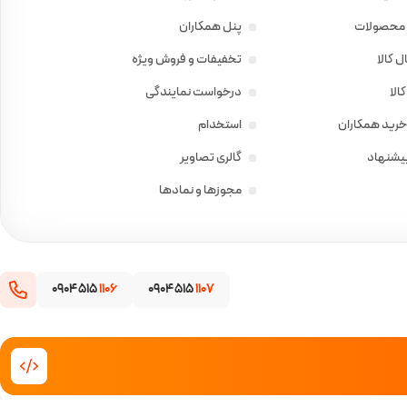
ی محصولات
پنل همکاران
 کالا
تخفیفات و فروش ویژه
الا
درخواست نمایندگی
خرید همکاران
استخدام
پیشنهاد
گالری تصاویر
مجوزها و نمادها
0904 515
1106
0904 515
1107