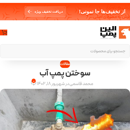
پرش به ناوبری
از تخفیف‌ها جا نمونی!
دریافت تخفیف ویژه
پرش به محتوای اصلی
مقالات
سوختن پمپ آب
0
محمد قاسمی
در شهریور 18, 1402