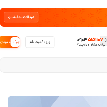
دریافت تخفیف
0904
5151107
ورود / ثبت نام
0
تومان
0
نیاز به مشاوره داریــد؟